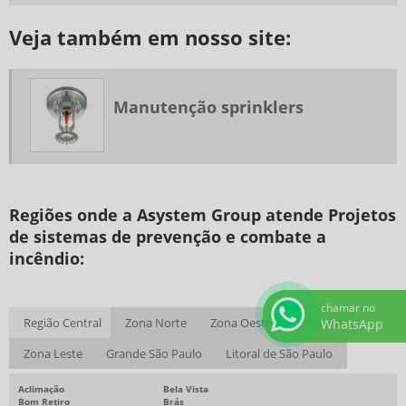
PROJETO DE PREVENÇÃO E COMBATE A INCÊNDIO
Veja também em nosso site:
PROJETO DE SEGURANÇA CONTRA INCÊNDIO
RENOVAÇÃO AVCB CORPO BOMBEIROS SP
REPAROS DE VAZAMENTO EM REDE DE COMBATE A INCÊNDIO
Manutenção sprinklers
SERVIÇOS EM AVCB
SISTEMA DE COMBATE A INCÊNDIO SPRINKLER
SISTEMA DE DETECÇÃO DE FUMAÇA
Regiões onde a Asystem Group atende Projetos
SISTEMA DE DETECÇÃO DE INCÊNDIO POR ASPIRAÇÃO
de sistemas de prevenção e combate a
SISTEMA DE PRESSURIZAÇÃO DE ESCADAS
incêndio:
SISTEMA DE SPRINKLERS
SPRINKLER INCÊNDIO PREÇO
chamar no
Região Central
Zona Norte
Zona Oeste
Zona Sul
WhatsApp
EXTINTOR DE INCÊNDIO PREDIAL PREÇO
Zona Leste
Grande São Paulo
Litoral de São Paulo
COMPRAR EXTINTOR DE INCÊNDIO
Aclimação
Bela Vista
COMPRAR EQUIPAMENTOS CONTRA INCÊNDIO
Bom Retiro
Brás