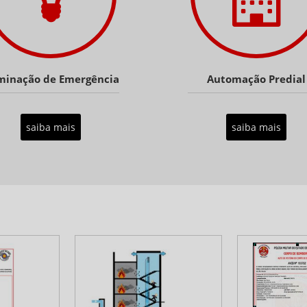
minação de Emergência
Automação Predial
saiba mais
saiba mais