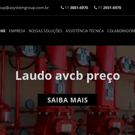
oup@asystemgroup.com.br
11
3881-6970
11
2931-6970
OME
EMPRESA
NOSSAS SOLUÇÕES
ASSISTÊNCIA TÉCNICA
COLABORADOR
utenção de sistemas 