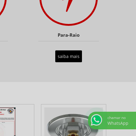
Para-Raio
saiba mais
chamar no
WhatsApp