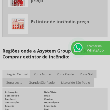
preço
SISTEMA DE PRESSURIZAÇÃO DE ESCADAS
SISTEMA DE SPRINKLERS
Extintor de incêndio preço
SPRINKLER INCÊNDIO PREÇO
EXTINTOR DE INCÊNDIO PREDIAL PREÇO
COMPRAR EXTINTOR DE INCÊNDIO
COMPRAR EQUIPAMENTOS CONTRA INCÊNDIO
chamar no
Regiões onde a Asystem Group atende
WhatsApp
EQUIPAMENTOS CONTRA INCÊNDIO SP
Comprar extintor de incêndio:
PROJETOS DE SISTEMAS DE PREVENÇÃO E COMBATE A INCÊNDIO
PROJETO CONTRA INCÊNDIO PREDIAL
Região Central
Zona Norte
Zona Oeste
Zona Sul
EMPRESA DE INSTALAÇÃO DE SPRINKLERS
Zona Leste
Grande São Paulo
Litoral de São Paulo
EMPRESAS DE SISTEMA DE COMBATE A INCÊNDIO
MANUTENÇÃO EM SISTEMAS DE ALARME E DETECÇÃO DE INCÊNDIO
Aclimação
Bela Vista
Bom Retiro
Brás
Cambuci
Centro
Consolação
Higienópolis
Glicério
Liberdade
Luz
Pari