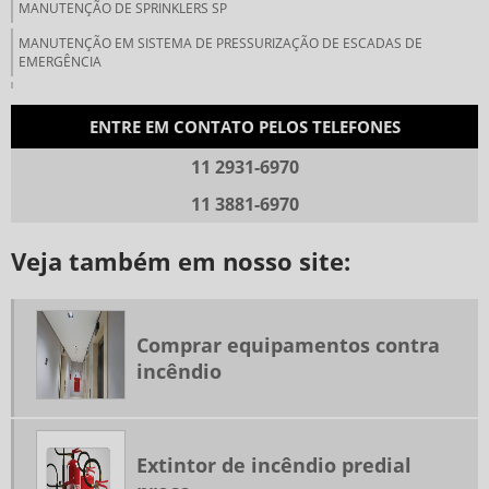
MANUTENÇÃO DE SPRINKLERS SP
MANUTENÇÃO EM SISTEMA DE PRESSURIZAÇÃO DE ESCADAS DE
EMERGÊNCIA
MANUTENÇÃO PREVENTIVA SISTEMA DE INCÊNDIO
ENTRE EM CONTATO PELOS TELEFONES
MANUTENÇÃO SPRINKLERS
11 2931-6970
PLACAS DE SINALIZAÇÃO DE EMERGÊNCIA PREÇO
PLACAS DE SINALIZAÇÃO DE INCÊNDIO PREÇO
11 3881-6970
PROJETO DE PREVENÇÃO E COMBATE A INCÊNDIO
Veja também em nosso site:
PROJETO DE SEGURANÇA CONTRA INCÊNDIO
RENOVAÇÃO AVCB CORPO BOMBEIROS SP
REPAROS DE VAZAMENTO EM REDE DE COMBATE A INCÊNDIO
Comprar equipamentos contra
incêndio
SERVIÇOS EM AVCB
SISTEMA DE COMBATE A INCÊNDIO SPRINKLER
SISTEMA DE DETECÇÃO DE FUMAÇA
Extintor de incêndio predial
SISTEMA DE DETECÇÃO DE INCÊNDIO POR ASPIRAÇÃO