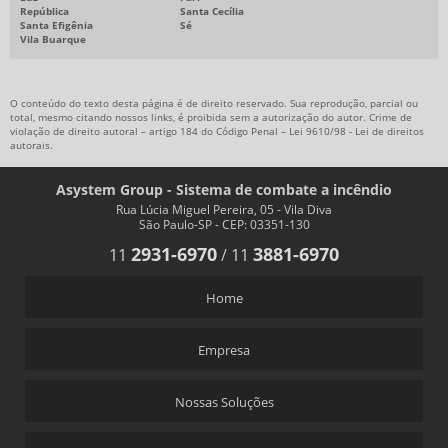
República
Santa Cecília
Santa Efigênia
Sé
Vila Buarque
O conteúdo do texto desta página é de direito reservado. Sua reprodução, parcial ou
total, mesmo citando nossos links, é proibida sem a autorização do autor. Crime de
violação de direito autoral – artigo 184 do Código Penal –
Lei 9610/98 - Lei de direitos
autorais
.
Asystem Group - Sistema de combate a incêndio
Rua Lúcia Miguel Pereira, 05 - Vila Diva
São Paulo-SP - CEP: 03351-130
2931-6970
3881-6970
11
/
11
Home
Empresa
Nossas Soluções